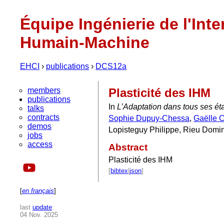
Équipe Ingénierie de l'Inte
Humain-Machine
EHCI
›
publications
›
DCS12a
members
Plasticité des IHM
publications
In
L’Adaptation dans tous ses ét
talks
contracts
Sophie Dupuy-Chessa
,
Gaëlle C
demos
Lopisteguy Philippe, Rieu Domin
jobs
access
Abstract
Plasticité des IHM
[
bibtex
|
json
]
[
en français
]
last
update
:
04 Nov. 2025