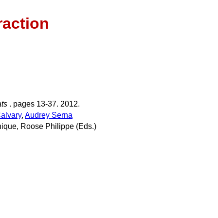
raction
ats
. pages 13-37. 2012.
alvary
,
Audrey Serna
ique, Roose Philippe (Eds.)