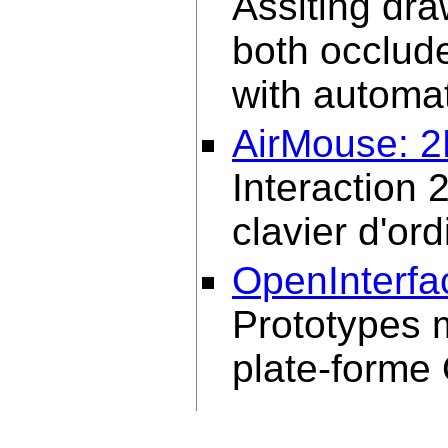
Assiting dr
both occlud
with autom
AirMouse: 2
Interaction 
clavier d'or
OpenInterfa
Prototypes 
plate-forme