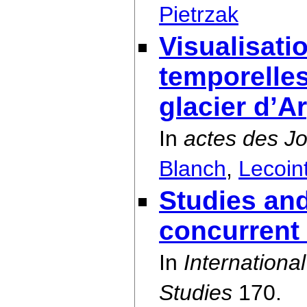
Pietrzak
Visualisati
temporelle
glacier d’A
In
actes des J
Blanch
,
Lecoin
Studies and
concurrent 
In
Internation
Studies
170.