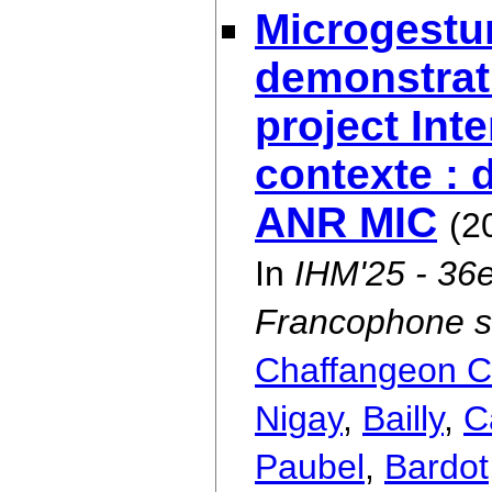
Microgestur
demonstrat
project Int
contexte : 
ANR MIC
(2
In
IHM'25 - 36e
Francophone su
Chaffangeon Ca
Nigay
,
Bailly
,
C
Paubel
,
Bardot