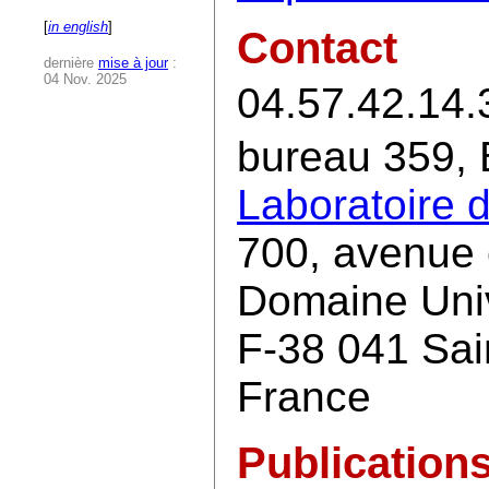
[
in english
]
Contact
dernière
mise à jour
:
04 Nov. 2025
04.57.42.14.
bureau 359,
Laboratoire 
700, avenue 
Domaine Univ
F-38 041 Sai
France
Publication