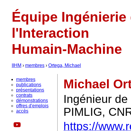
Équipe Ingénierie
l'Interaction
Humain-Machine
IIHM
›
membres
›
Ortega, Michael
membres
Michael Or
publications
présentations
contrats
Ingénieur de
démonstrations
offres d'emplois
PIMLIG, CN
accès
https://www.